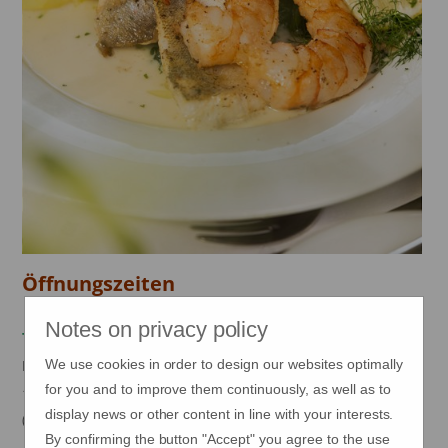
Öffnungszeiten
Notes on privacy policy
Täglich durchgehend geöffnet
Montag - Sonntag
We use cookies in order to design our websites optimally
for you and to improve them continuously, as well as to
11:00 Uhr - 22:00 Uhr
display news or other content in line with your interests.
(Küche 11:30 Uhr - 20:30 Uhr)
By confirming the button "Accept" you agree to the use