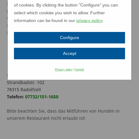
Sommerfrühstück (27.07. - 13.09.2026)
of cookies. By clicking the button "Configure" you can
Montag - Freitag
select which cookies you wish to allow. Further
9.00 - 10.30 Uhr
information can be found in our
privacy policy
.
Samstag und Sonntag
8.30 - 10.30 Uhr
Configure
Accept
Kontakt
Privacy policy
|
Imprint
Restaurant
Strandcafe
Strandbadstr. 102
78315 Radolfzell
Telefon:
07732/151-1650
Bitte beachten Sie, dass das Mitführen von Hunden in
unserem Restaurant nicht erlaubt ist!